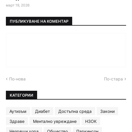
март 19, 2026
ПУБЛИКУВАНЕ НА КОМЕНТАР
По-нова
По-стара
КАТЕГОРИИ
Аутизъм
Диабет
Достъпна среда
Закони
Здраве
Ментално увреждане
НЗОК
Незрящи хора
Общество
Паркинсон