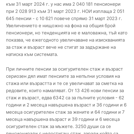
към 31 март 2024 г. у нас има 2 040 181 пенсионери
при 2 028 913 към 31 март 2023 г. НОИ изплаща 2 051
645 пенсии - с 10 621 повече спрямо 31 март 2023 г.
Увеличението е нищожно на фона на общия брой
пенсионери, но тенденцията не е маловажна, тъй като
показва, че ежегодното увеличаване на изискванията
за стаж и възраст вече не стигат за задържане на
натиска към системата.
При личните пенсии за осигурителен стаж и възраст
сериозен дял имат пенсиите за непълни условия на
стажа или възрастта и те се увеличават за сметка на
редовите, които намаляват. От 13 426 нови пенсии за
стаж и възраст, едва 6342 са за пълните условия - 62
години и 2 месеца навършена възраст и 36 години и 6
месеца осигурителен стаж за жените и 64 години и 7
месеца навършена възраст и 39 години и 6 месеца
осигурителен стаж за мъжете. 3250 души са се
пенсионирали с недостигащ стаж, заради който са