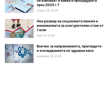
се изискват и каква е процедурата
през 2025 г.?
април 26, 2025
Нов размер на социалната пенсия и
минималната за осигурителен стаж от
1 юли
май 18, 2025
Всичко за направленията, прегледите
и изследванията по здравна каса
ноември 16, 2025