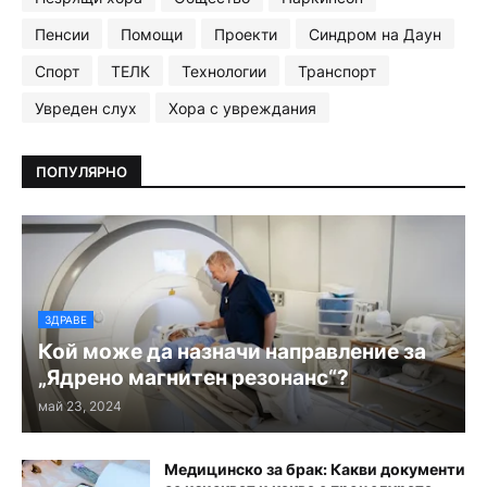
Пенсии
Помощи
Проекти
Синдром на Даун
Спорт
ТЕЛК
Технологии
Транспорт
Увреден слух
Хора с увреждания
ПОПУЛЯРНО
ЗДРАВЕ
Кой може да назначи направление за
„Ядрено магнитен резонанс“?
май 23, 2024
Медицинско за брак: Какви документи