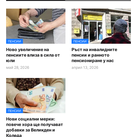
ПЕНСИИ
ПЕНСИИ
Ново увеличение на
Ръст на инвалидните
пенсиите влиза в сила от
пенсии и ранното
юли
пенсиониране у нас
май 28, 2026
април 13, 2026
ПЕНСИИ
Нови социални мерки:
повече хора ще получават
добавки за Великден и
Коледа