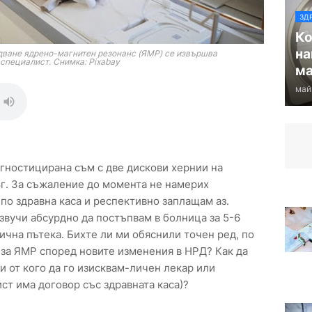
ЗД
Ко
на
ване ядрено-магнитен резонанс (ЯМР) се извършва
 специалист. Снимка: Pixabay
ма
май
агностицирана съм с две дискови хернии на
г. За съжаление до момента не намерих
по здравна каса и респективно заплащам аз.
звучи абсурдно да постъпвам в болница за 5-6
нична пътека. Бихте ли ми обяснили точен ред, по
 за ЯМР според новите изменения в НРД? Как да
и от кого да го изисквам-личен лекар или
ст има договор със здравната каса)?