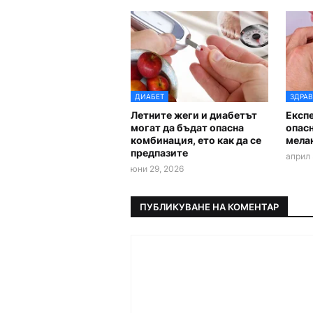
ДИАБЕТ
ЗДРАВ
Летните жеги и диабетът
Експ
могат да бъдат опасна
опасн
комбинация, ето как да се
мела
предпазите
април 
юни 29, 2026
ПУБЛИКУВАНЕ НА КОМЕНТАР