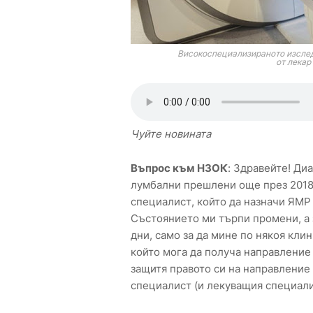
Високоспециализираното изслед
от лекар
Чуйте новината
Въпрос към НЗОК
: Здравейте! Ди
лумбални прешлени още през 2018
специалист, който да назначи ЯМР 
Състоянието ми търпи промени, а 
дни, само за да мине по някоя кли
който мога да получа направление
защитя правото си на направление 
специалист (и лекуващия специали