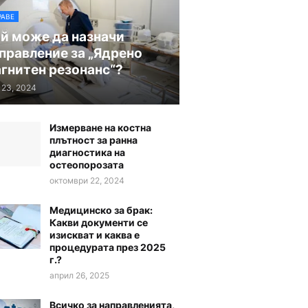
РАВЕ
й може да назначи
правление за „Ядрено
гнитен резонанс“?
 23, 2024
Измерване на костна
плътност за ранна
диагностика на
остеопорозата
октомври 22, 2024
Медицинско за брак:
Какви документи се
изискват и каква е
процедурата през 2025
г.?
април 26, 2025
Всичко за направленията,