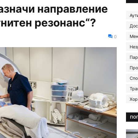
азначи направление
Аут
гнитен резонанс“?
Дос
Мен
0
Нез
Пар
Про
Спо
Тра
Хор
ПО