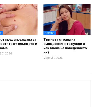
Е
ЗДРАВЕ
ерт предупреждава за
Тъмната страна на
остите от слънцето и
емоционалните нужди и
нома
как влияе на поведението
ни?
30, 2026
март 31, 2026