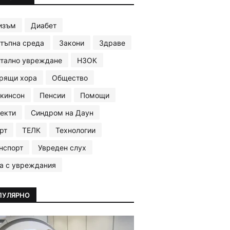
изъм
Диабет
тъпна среда
Закони
Здраве
тално увреждане
НЗОК
рящи хора
Общество
кинсон
Пенсии
Помощи
екти
Синдром на Даун
рт
ТЕЛК
Технологии
нспорт
Увреден слух
а с увреждания
ПУЛЯРНО