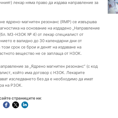
чният) лекар няма право да издава направление за
не ядрено-магнитен резонанс (ЯМР) се извършва
иагностика на основание на издадено „Направление
(бл. МЗ-НЗОК № 4) от лекар специалист от
нието е валидно до 30 календарни дни от
 този срок се брои и денят на издаване на
астното вещество не се заплаща от НЗОК.
аправление за „Ядрено магнитен резонанс“ (с код
алист, който има договор с НЗОК. Лекарите
ават изследването без да е необходимо да имат
ра на РЗОК.
сайте страниците ни
: