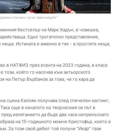
ранна случка с куче през нощта“
именния бестселър на Марк Хадън, е човешка,
ъздействаща. Едно трогателно представление,
е неща. Истината е именно в тях - в простите неща,
во в НАТФИЗ през есента на 2023 година, в класа
 е този, който го насочва към актьорското
и на Петър Върбанов за това, че го кара да
на сцена Калоян получава след спечелен кастинг,
Така още в началото на творческия си път в
я пред изпитанието да бъде два часа непрекъснато
 образа на 15-годишното момче Кристофър, което е
м. За този свой дебют той получи "Икар" тази