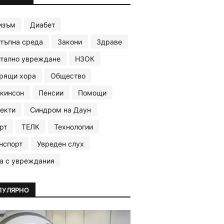
изъм
Диабет
тъпна среда
Закони
Здраве
тално увреждане
НЗОК
рящи хора
Общество
кинсон
Пенсии
Помощи
екти
Синдром на Даун
рт
ТЕЛК
Технологии
нспорт
Увреден слух
а с увреждания
ПУЛЯРНО