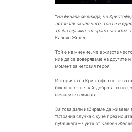
"
На финала се вижда, че Кристофъ
останали около него. Това е и едн
трябва да има толерантност към те
Калоян Желев.
Той е на мнение, че в живота чест
ние да се доверяваме на другите и
момент за неговия героя.
Историята на Кристофър показва с
буквално – не най-добрата за нас,
нюансите в живота.
За това дали избираме да живеем в
"Странна случка с куче през нощта"
публиката – чуйте от Калоян Желев