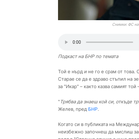
Снимки: ФС на
Подкаст на БНР по темата
Той е нърд и не го е срам от това
Старае се да е здраво стъпил на зе
за "Икар" – както казва самият той
"
Трябва да знаеш кой си, откъде т
Желев, пред
БНР
.
Когато си в публиката на Междуна
неизбежно започнеш да мислиш за 