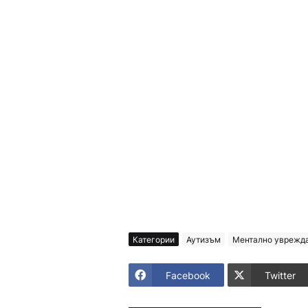
Категории
Аутизъм
Ментално уврежд
Facebook
Twitter