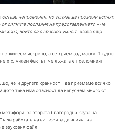
р остава непроменен, но успява да промени всички
о от силните послания на представлението – че
зи хора, които са с красиви умове
", казва още
о не живеем искрено, а се крием зад маски. Трудно
 не е случаен фактът, че лъжата е преломният
ъщо, че и другата крайност - да приемаме всичко
 защото така има опасност да изпуснем много от
 метафори, за втората благородна кауза на
 и за работата на актьорите да влияят на
 в звуковия файл.