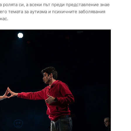
а ролята си, а всеки път преди представление знае
его темата за аутизма и психичните заболявания
нас.