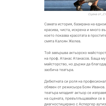
Сцена от „Ст
Самата история, базирана на едно
красива, чиста, искрена и много в
което показва красотата в простит
смята Калоян Желев.
Той завършва актьорско майсторст
на проф. Атанас Атанасов. Баща му
майсторство, но държи да благодар
заобича театъра.
Дебютната си роля на професионал
обявен от режисьора Боян Иванов. 
театъра младият актьор се изправ
на сцената, превъплъщавайки се в
диагностицирано с Аспергер аутизъ