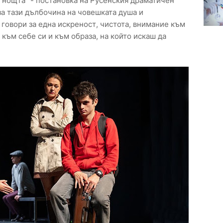
з нощта" - постановка на Русенския драматичен
за тази дълбочина на човешката душа и
говори за една искреност, чистота, внимание към
 към себе си и към образа, на който искаш да