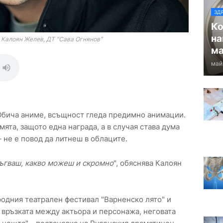
ЗД
Ко
на
 Калоян Желев, ДТ "Сава Огнянов"
ма
май
. Обича аниме, всъщност гледа предимно анимации.
мята, защото една награда, а в случая става дума
 – не е повод да литнеш в облаците.
ръгваш, какво можеш и скромно
", обяснява Калоян
родния театрален фестивал "Варненско лято" и
връзката между актьора и персонажа, неговата