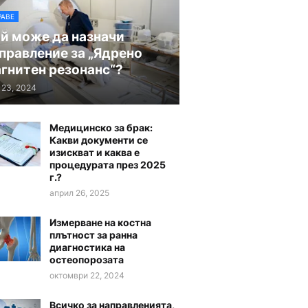
РАВЕ
й може да назначи
правление за „Ядрено
гнитен резонанс“?
 23, 2024
Медицинско за брак:
Какви документи се
изискват и каква е
процедурата през 2025
г.?
април 26, 2025
Измерване на костна
плътност за ранна
диагностика на
остеопорозата
октомври 22, 2024
Всичко за направленията,