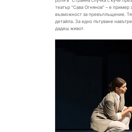
роля в "Странна случка с куче пре
театър "Сава Огнянов" – е пример 
възможност за превъплъщение. Тя 
детайла. За едно пътуване навътре
дадеш живот.