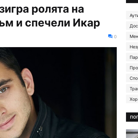
зигра ролята на
Аут
ъм и спечели Икар
Дос
Мен
0
Нез
Пар
Про
Спо
Тра
Хор
ПО