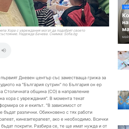
ЗД
Ко
на
ма
репа Хора с увреждания могат да подобрят своето
състояние. Надежда Бачева. Снимка: Sofia.bg
май
 първият Дневен център със заместваща грижа за
тудиото на "България сутрин" по България он ер
на Столичната община (СО) в направление
на хора с увреждания". В момента текат
ормира се и екипът. "В зависимост от
е бъдат различни. Обикновено с тях работи
рапевт, кинезитерапевт, ако е необходимо. Всички
бъдат покрити. Разбира се, те ще имат нужда и от