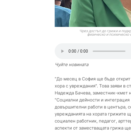
Чрез достъп до грижи и подк
физическо и психическо 
Чуйте новината
"До месец в София ще бъде открит
хора с увреждания". Това заяви в с
Надежда Бачева, заместник-кмет 
"Социални дейности и интеграция 
довършителни работи в центъра, сф
уврежданията на хората грижите щ
социален работник, педагог, артте
аспекти от заместващата грижа ще 