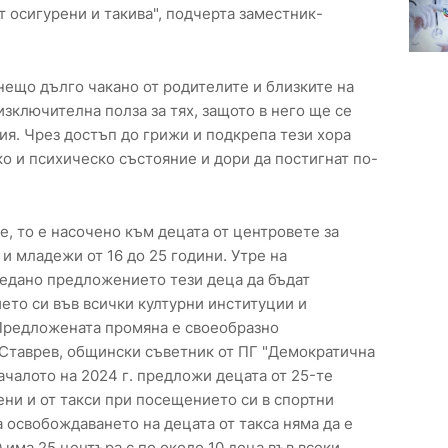
 осигурени и такива", подчерта заместник-
нещо дълго чакано от родителите и близките на
изключителна полза за тях, защото в него ще се
ия. Чрез достъп до грижи и подкрепа тези хора
о и психическо състояние и дори да постигнат по-
, то е насочено към децата от центровете за
 и младежи от 16 до 25 години. Утре на
ледано предложението тези деца да бъдат
ето си във всички културни институции и
 Предложената промяна е своеобразно
Ставрев, общински съветник от ПГ "Демократична
ачалото на 2024 г. предложи децата от 25-те
ени и от такси при посещението си в спортни
 освобождаването на децата от такса няма да е
 има 25 центъра с по около 10 деца във всеки,