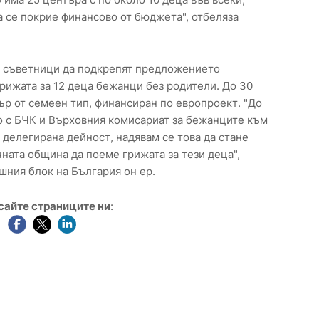
а се покрие финансово от бюджета", отбеляза
е съветници да подкрепят предложението
ижата за 12 деца бежанци без родители. До 30
ър от семеен тип, финансиран по европроект. "До
о с БЧК и Върховния комисариат за бежанците към
 делегирана дейност, надявам се това да стане
ната община да поеме грижата за тези деца",
шния блок на България он ер.
сайте страниците ни
: