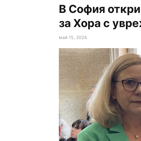
В София откри
за Хора с увр
май 15, 2024