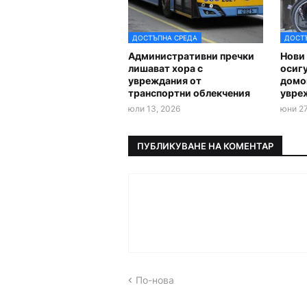
ДОСТЪПНА СРЕДА
ДОСТ
Административни пречки
Нови 
лишават хора с
осиг
увреждания от
домов
транспортни облекчения
увре
юли 13, 2026
юни 27
ПУБЛИКУВАНЕ НА КОМЕНТАР
По-нова