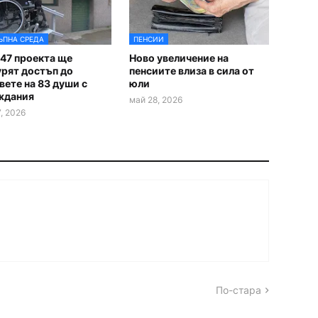
ЪПНА СРЕДА
ПЕНСИИ
47 проекта ще
Ново увеличение на
урят достъп до
пенсиите влиза в сила от
ете на 83 души с
юли
ждания
май 28, 2026
, 2026
По-стара