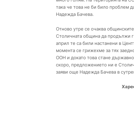
така че това не би било проблем д
Надежда Бачева.
Отново утре се очаква общинскит
Столичната община да продължи гр
април те са били настанени в Цент
момента се грижехме за тях заедн
ООН и докато това стане държавно
скоро, предложението ни е Столич
заяви още Надежда Бачева в сутре
Харе