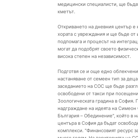
медицински специалисти, ще бъдат
кметът.
Откриването на дневния център е 
хората с увреждания и ще бъде от 
подпомага и процесът на интеграц
могат да подобрят своето физическ
висока степен на независимост.
Подготвя се и още едно облекчение
настаняване от семеен тип за деца
заседанието на СОС ще бъде разг
освободени от такси при посещени
Зоологическата градина в София.
надграждане на идеята на Симеон 
България – Обединение", който в н
центъра в София да бъдат освобод
комплекси. "Финансовият ресурс за
много голям. На територията на СО