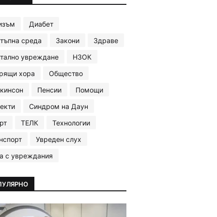
изъм
Диабет
тъпна среда
Закони
Здраве
тално увреждане
НЗОК
рящи хора
Общество
кинсон
Пенсии
Помощи
екти
Синдром на Даун
рт
ТЕЛК
Технологии
нспорт
Увреден слух
а с увреждания
ПУЛЯРНО