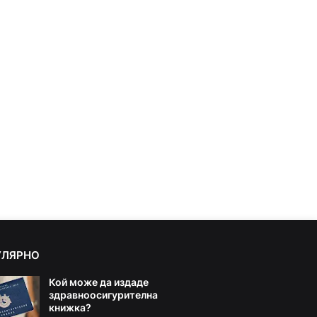
УЛЯРНО
Кой може да издаде
здравноосигурителна
книжка?