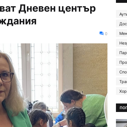
ват Дневен център
Аут
еждания
Дос
Мен
0
Нез
Пар
Про
Спо
Тра
Хор
ПО