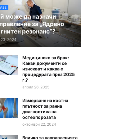
РАВЕ
й може да назначи
правление за „Ядрено
гнитен резонанс“?
 23, 2024
Медицинско за брак:
Какви документи се
изискват и каква е
процедурата през 2025
г.?
април 26, 2025
Измерване на костна
плътност за ранна
диагностика на
остеопорозата
октомври 22, 2024
Всичко за направленията,