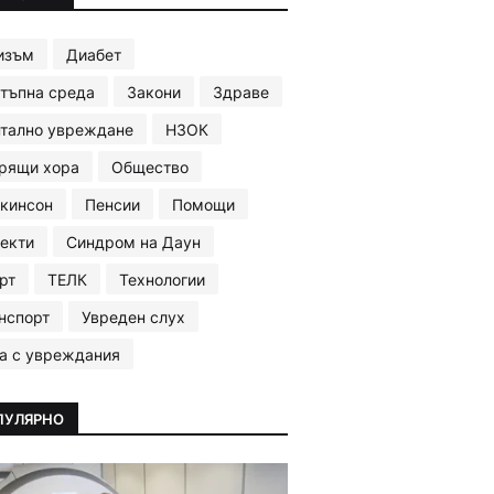
изъм
Диабет
тъпна среда
Закони
Здраве
тално увреждане
НЗОК
рящи хора
Общество
кинсон
Пенсии
Помощи
екти
Синдром на Даун
рт
ТЕЛК
Технологии
нспорт
Увреден слух
а с увреждания
ПУЛЯРНО