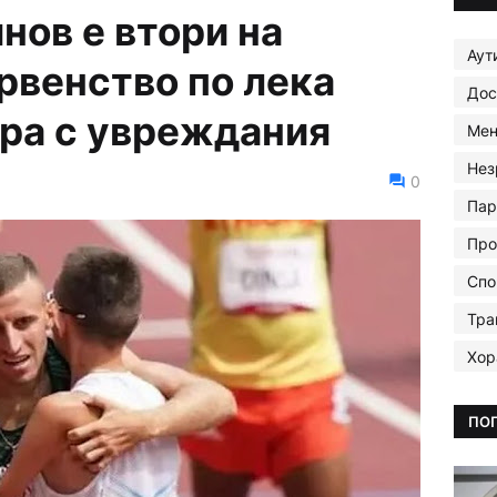
нов е втори на
Аут
рвенство по лека
Дос
ора с увреждания
Мен
Нез
0
Пар
Про
Спо
Тра
Хор
ПО