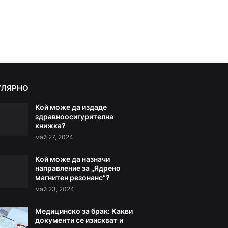
УЛЯРНО
Кой може да издаде
здравноосигурителна
книжка?
май 27, 2024
Кой може да назначи
направление за „Ядрено
магнитен резонанс“?
май 23, 2024
Медицинско за брак: Какви
документи се изискват и