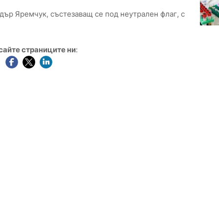
дър Яремчук, състезаващ се под неутрален флаг, с
сайте страниците ни
: