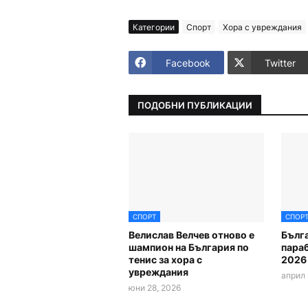
Категории
Спорт
Хора с увреждания
Facebook
Twitter
ПОДОБНИ ПУБЛИКАЦИИ
СПОРТ
СПОР
Велислав Велчев отново е
Бълга
шампион на България по
пара
тенис за хора с
2026
увреждания
април 
юни 28, 2026