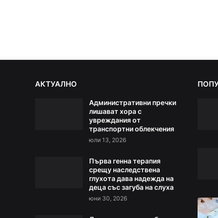
АКТУАЛНО
ПОП
Административни пречки
лишават хора с
увреждания от
транспортни облекчения
юли 13, 2026
Първа генна терапия
срещу наследствена
глухота дава надежда на
деца със загуба на слуха
юни 30, 2026