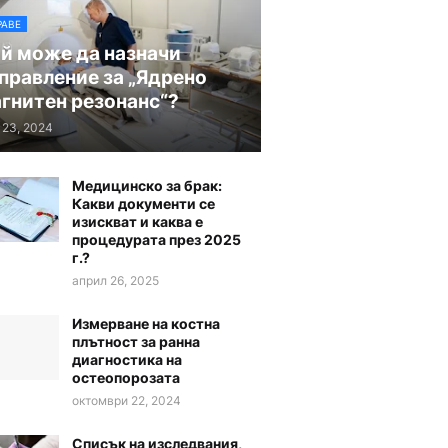
РАВЕ
й може да назначи
правление за „Ядрено
гнитен резонанс“?
 23, 2024
Медицинско за брак:
Какви документи се
изискват и каква е
процедурата през 2025
г.?
април 26, 2025
Измерване на костна
плътност за ранна
диагностика на
остеопорозата
октомври 22, 2024
Списък на изследвания,