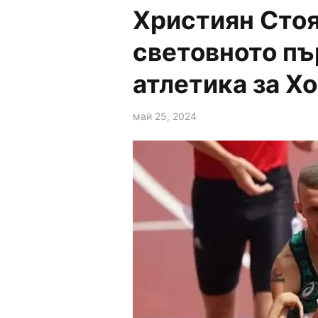
Християн Стоя
световното пъ
атлетика за Х
май 25, 2024