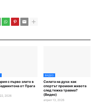
Т
ВИДЕО
рия с първо злато в
Силата на духа: как
бадминтона от Прага
спортът променя живота
след тежка травма?
(Видео)
22, 2026
април 13, 2026