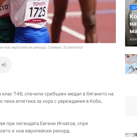
ЗД
Ко
на
ма
май
и нов европейски рекорд. Снимка: Screenshot
 клас Т46, спечели сребърен медал в бягането на
о лека атлетика за хора с увреждания в Кобе,
твя при легендата Евгени Игнатов, спря
което е нов европейски рекорд.