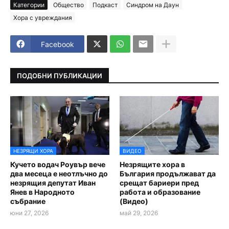
Категории
Общество
Подкаст
Синдром на Даун
Хора с увреждания
Facebook
ПОДОБНИ ПУБЛИКАЦИИ
НЕЗРЯЩИ ХОРА
ВИДЕО
Кучето водач Роувър вече
Незрящите хора в
два месеца е неотлъчно до
България продължават да
незрящия депутат Иван
срещат бариери пред
Янев в Народното
работа и образование
събрание
(Видео)
юни 27, 2026
май 29, 2026