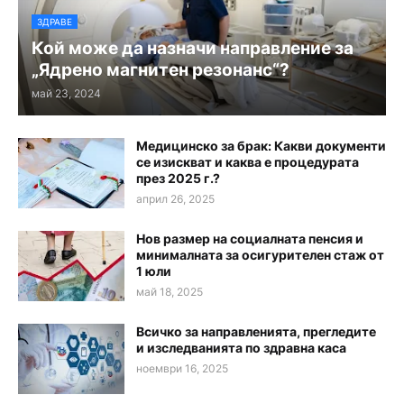
ЗДРАВЕ
Кой може да назначи направление за
„Ядрено магнитен резонанс“?
май 23, 2024
Медицинско за брак: Какви документи
се изискват и каква е процедурата
през 2025 г.?
април 26, 2025
Нов размер на социалната пенсия и
минималната за осигурителен стаж от
1 юли
май 18, 2025
Всичко за направленията, прегледите
и изследванията по здравна каса
ноември 16, 2025