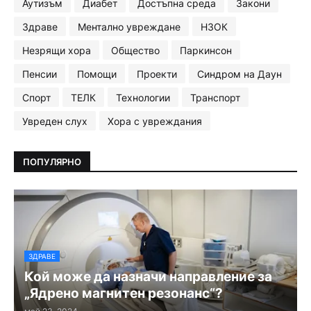
Аутизъм
Диабет
Достъпна среда
Закони
Здраве
Ментално увреждане
НЗОК
Незрящи хора
Общество
Паркинсон
Пенсии
Помощи
Проекти
Синдром на Даун
Спорт
ТЕЛК
Технологии
Транспорт
Увреден слух
Хора с увреждания
ПОПУЛЯРНО
ЗДРАВЕ
Кой може да назначи направление за
„Ядрено магнитен резонанс“?