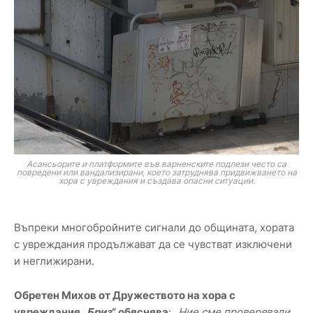
Асансьорите и платформите във варненските подлези често са
повредени или вандализирани, което затруднява придвижването на
хора с увреждания и създава опасни ситуации.
Въпреки многобройните сигнали до общината, хората
с увреждания продължават да се чувстват изключени
и неглижирани.
Обретен Михов от Дружеството на хора с
увреждания „
Бриз
“ обяснява
: „
Ние сме проверявали