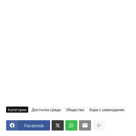
Категории
Достъпна среда
Общество
Хора с увреждания
Facebook