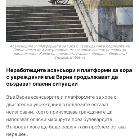
Асансьорите и платформите за хора с увреждания в подлезите на
Варна често не функционират, създавайки опасни условия за
придвижване. Какви са причините и какво обещава общината?
Снимка: Bntnews
Неработещите асансьори и платформи за хора
с увреждания във Варна продължават да
създават опасни ситуации
Във Варна асансьорите и платформите за хора с
двигателни увреждания в подлезите остават
неизправни, което принуждава гражданите да
използват опасни маршрути през булевардите.
Въпросът кога ще бъде решен този проблем остава
нерешен.