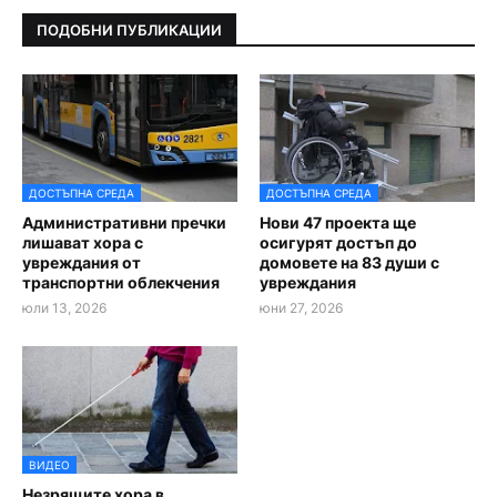
ПОДОБНИ ПУБЛИКАЦИИ
ДОСТЪПНА СРЕДА
ДОСТЪПНА СРЕДА
Административни пречки
Нови 47 проекта ще
лишават хора с
осигурят достъп до
увреждания от
домовете на 83 души с
транспортни облекчения
увреждания
юли 13, 2026
юни 27, 2026
ВИДЕО
Незрящите хора в