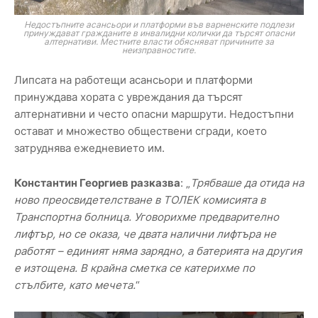
Недостъпните асансьори и платформи във варненските подлези
принуждават гражданите в инвалидни колички да търсят опасни
алтернативи. Местните власти обясняват причините за
неизправностите.
Липсата на работещи асансьори и платформи
принуждава хората с увреждания да търсят
алтернативни и често опасни маршрути. Недостъпни
остават и множество обществени сгради, което
затруднява ежедневието им.
Константин Георгиев разказва
: „
Трябваше да отида на
ново преосвидетелстване в ТОЛЕК комисията в
Транспортна болница. Уговорихме предварително
лифтър, но се оказа, че двата налични лифтъра не
работят – единият няма зарядно, а батерията на другия
е изтощена. В крайна сметка се катерихме по
стълбите, като мечета.
“