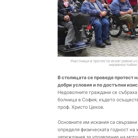
Участници в протеста искат равни у
неравностойни 
В столицата се проведе протест н
добри условия и по достъпни изи
Недоволните граждани се събраха
болница в София, където осъществ
проф. Христо Цеков.
Основните им искания са свързани 
определя физическата годност на 
увреждания за управление на мот