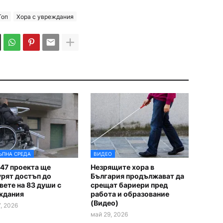
Топ
Хора с увреждания
ЪПНА СРЕДА
ВИДЕО
47 проекта ще
Незрящите хора в
урят достъп до
България продължават да
ете на 83 души с
срещат бариери пред
ждания
работа и образование
(Видео)
, 2026
май 29, 2026