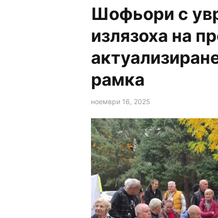
Шофьори с ув
излязоха на пр
актуализиране
рамка
ноември 16, 2025