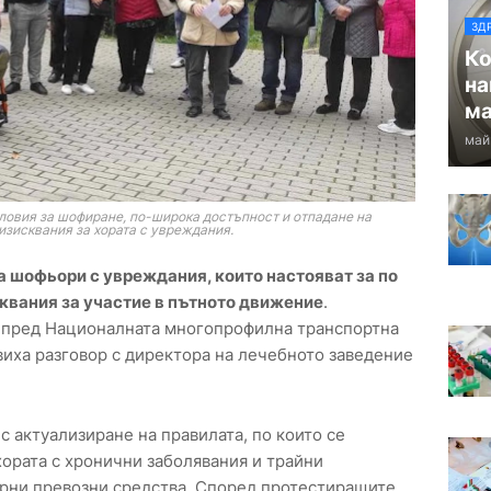
ЗД
Ко
на
ма
май
словия за шофиране, по-широка достъпност и отпадане на
изисквания за хората с увреждания.
а шофьори с увреждания, които настояват за по
сквания за участие в пътното движение
.
 пред Националната многопрофилна транспортна
иха разговор с директора на лечебното заведение
с актуализиране на правилата, по които се
хората с хронични заболявания и трайни
орни превозни средства. Според протестиращите