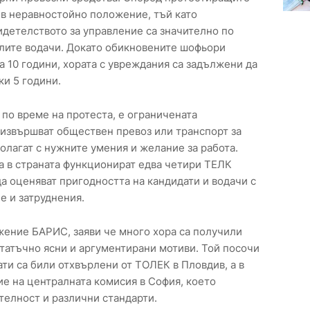
 в неравностойно положение, тъй като
идетелството за управление са значително по
налите водачи. Докато обикновените шофьори
а 10 години, хората с увреждания са задължени да
ки 5 години.
по време на протеста, е ограничената
извършват обществен превоз или транспорт за
олагат с нужните умения и желание за работа.
а в страната функционират едва четири ТЕЛК
а оценяват пригодността на кандидати и водачи с
е и затруднения.
жение БАРИС, заяви че много хора са получили
статъчно ясни и аргументирани мотиви. Той посочи
ати са били отхвърлени от ТОЛЕК в Пловдив, а в
е на централната комисия в София, което
елност и различни стандарти.