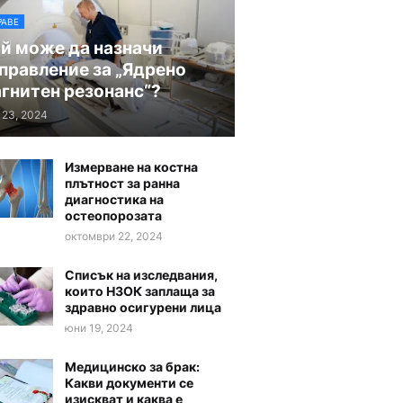
РАВЕ
й може да назначи
правление за „Ядрено
гнитен резонанс“?
 23, 2024
Измерване на костна
плътност за ранна
диагностика на
остеопорозата
октомври 22, 2024
Списък на изследвания,
които НЗОК заплаща за
здравно осигурени лица
юни 19, 2024
Медицинско за брак:
Какви документи се
изискват и каква е