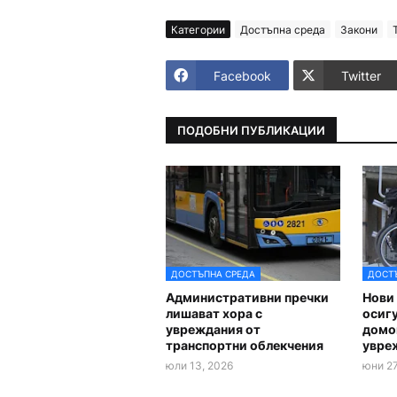
Категории
Достъпна среда
Закони
Facebook
Twitter
ПОДОБНИ ПУБЛИКАЦИИ
ДОСТЪПНА СРЕДА
ДОСТ
Административни пречки
Нови 
лишават хора с
осиг
увреждания от
домов
транспортни облекчения
увре
юли 13, 2026
юни 27