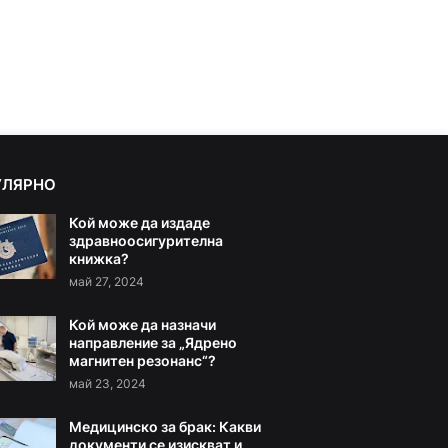
УЛЯРНО
Кой може да издаде
здравноосигурителна
книжка?
май 27, 2024
Кой може да назначи
направление за „Ядрено
магнитен резонанс“?
май 23, 2024
Медицинско за брак: Какви
документи се изискват и