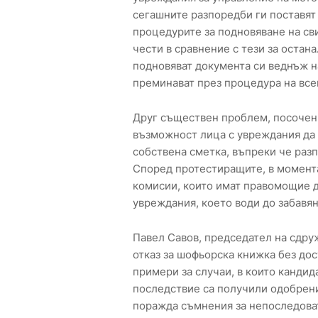
сегашните разпоредби ги поставят
процедурите за подновяване на св
чести в сравнение с тези за оста
подновяват документа си веднъж н
преминават през процедура на все
Друг съществен проблем, посочен 
възможност лица с увреждания да 
собствена сметка, въпреки че разп
Според протестиращите, в момент
комисии, които имат правомощие д
увреждания, което води до забавян
Павел Савов, председател на сдру
отказ за шофьорска книжка без до
примери за случаи, в които кандид
последствие са получили одобрени
поражда съмнения за непоследоват