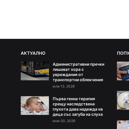
АКТУАЛНО
ПОП
Административни пречки
лишават хора с
увреждания от
транспортни облекчения
юли 13, 2026
Първа генна терапия
срещу наследствена
глухота дава надежда на
деца със загуба на слуха
юни 30, 2026