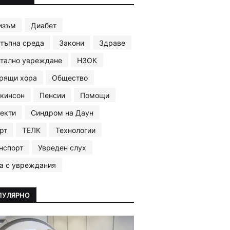
изъм
Диабет
тъпна среда
Закони
Здраве
тално увреждане
НЗОК
рящи хора
Общество
кинсон
Пенсии
Помощи
екти
Синдром на Даун
рт
ТЕЛК
Технологии
нспорт
Увреден слух
а с увреждания
ПУЛЯРНО