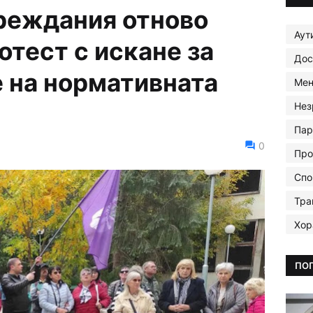
реждания отново
Аут
отест с искане за
Дос
 на нормативната
Мен
Нез
Пар
0
Про
Спо
Тра
Хор
ПО