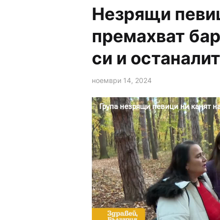
Незрящи певиц
премахват ба
си и останалит
ноември 14, 2024