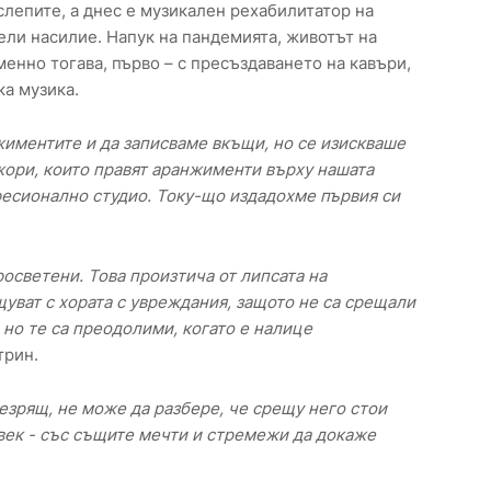
 слепите, а днес е музикален рехабилитатор на
ели насилие. Напук на пандемията, животът на
енно тогава, първо – с пресъздаването на кавъри,
ка музика.
иментите и да записваме вкъщи, но се изискваше
ори, които правят аранжименти върху нашата
фесионално студио. Току-що издадохме първия си
росветени. Това произтича от липсата на
щуват с хората с увреждания, защото не са срещали
, но те са преодолими, когато е налице
трин.
незрящ, не може да разбере, че срещу него стои
век - със същите мечти и стремежи да докаже