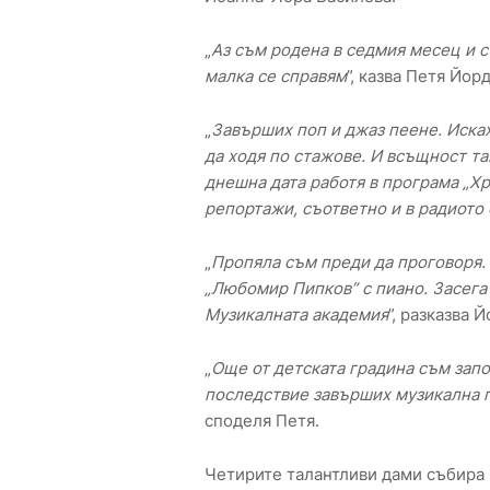
„
Аз съм родена в седмия месец и съ
малка се справям
”, казва Петя Йор
„
Завърших поп и джаз пеене. Исках
да ходя по стажове. И всъщност та
днешна дата работя в програма „Х
репортажи, съответно и в радиото
„
Пропяла съм преди да проговоря
„Любомир Пипков” с пиано. Засега
Музикалната академия
”, разказва 
„
Още от детската градина съм зап
последствие завърших музикална п
споделя Петя.
Четирите талантливи дами събира 