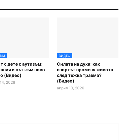
ЗЪМ
ВИДЕО
 с дете с аутизъм:
Силата на духа: как
ания и път към ново
спортът променя живота
о (Видео)
след тежка травма?
(Видео)
14, 2026
април 13, 2026