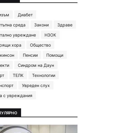
изъм
Диабет
тъпна среда
Закони
Здраве
тално увреждане
НЗОК
рящи хора
Общество
кинсон
Пенсии
Помощи
екти
Синдром на Даун
рт
ТЕЛК
Технологии
нспорт
Увреден слух
а с увреждания
ПУЛЯРНО