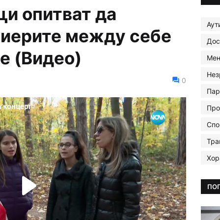
и опитват да
Аут
риерите между себе
Дос
е (Видео)
Мен
Нез
0
Пар
Про
Спо
Тра
Хор
ПО