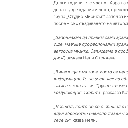
Дълги години тя е част от Хора на
деца с увреждания и деца, прежив
група „Студио Мирикъл” започва им
после – със създаването на авторс
„
Започнахме да правим сами аранж
още. Наехме професионални аранж
авторска музика. Записваме в про
диск
”, разказа Нели Стойчева.
„
Винаги ще има хора, които са неп
информация. Те не знаят как да об
такива в живота си. Трудности има
комуникация с хората
”, разказва Ка
„
Човекът, който не се е срещал с 
един абсолютно равнопоставен чо
себе си
”, казва Нели.