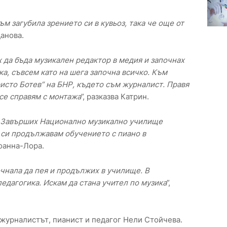
м загубила зрението си в кувьоз, така че още от
данова.
 да бъда музикален редактор в медия и започнах
ка, съвсем като на шега започна всичко. Към
ристо Ботев” на БНР, където съм журналист. Правя
 се справям с монтажа
”, разказва Катрин.
. Завърших Национално музикално училище
 си продължавам обучението с пиано в
Йоанна-Лора.
очнала да пея и продължих в училище. В
едагогика. Искам да стана учител по музика
”,
журналистът, пианист и педагог Нели Стойчева.