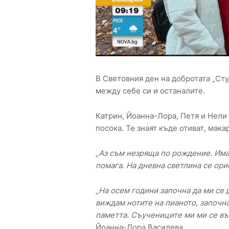
В Световния ден на добротата „Ст
между себе си и останалите.
Катрин, Йоанна-Лора, Петя и Нели 
посока. Те знаят къде отиват, мака
„
Аз съм незряща по рождение. Има
помага. На дневна светлина се ор
„
На осем години започна да ми се 
виждам нотите на пианото, започнах
паметта. Съучениците ми ми се въ
Йоанна-Лора Василева.