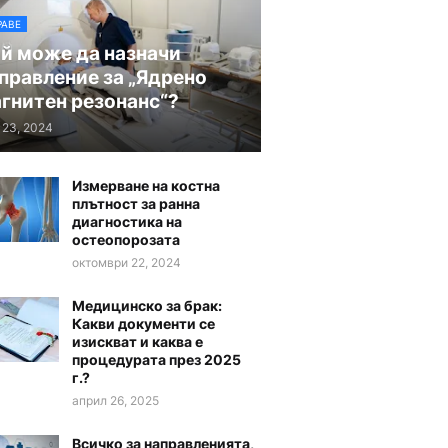
РАВЕ
й може да назначи
правление за „Ядрено
гнитен резонанс“?
 23, 2024
Измерване на костна
плътност за ранна
диагностика на
остеопорозата
октомври 22, 2024
Медицинско за брак:
Какви документи се
изискват и каква е
процедурата през 2025
г.?
април 26, 2025
Всичко за направленията,