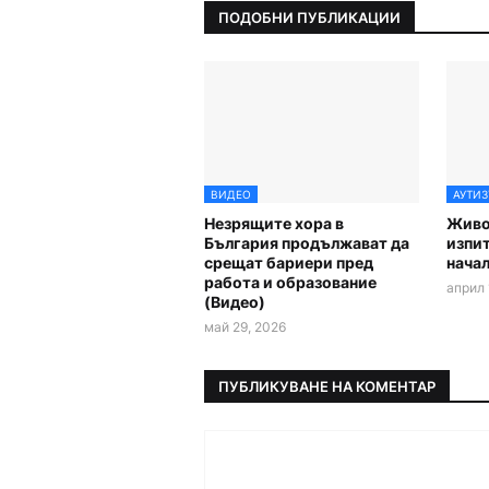
ПОДОБНИ ПУБЛИКАЦИИ
ВИДЕО
АУТИ
Незрящите хора в
Живот
България продължават да
изпит
срещат бариери пред
начал
работа и образование
април 
(Видео)
май 29, 2026
ПУБЛИКУВАНЕ НА КОМЕНТАР