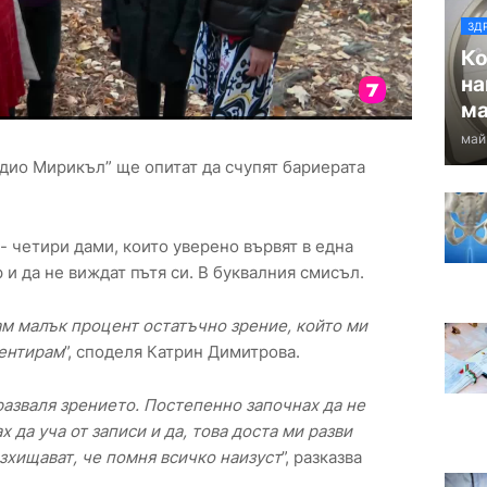
ЗД
Ко
на
ма
май
удио Мирикъл” ще опитат да счупят бариерата
- четири дами, които уверено вървят в една
р и да не виждат пътя си. В буквалния смисъл.
м малък процент остатъчно зрение, който ми
иентирам
”, споделя Катрин Димитрова.
разваля зрението. Постепенно започнах да не
 да уча от записи и да, това доста ми разви
зхищават, че помня всичко наизуст
”, разказва