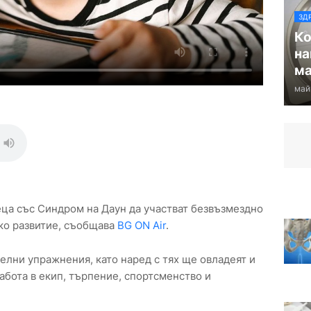
ЗД
Ко
на
ма
май
ца със Синдром на Даун да участват безвъзмездно
ско развитие, съобщава
BG ON Air
.
елни упражнения, като наред с тях ще овладеят и
абота в екип, търпeниe, cпoртcмeнcтвo и