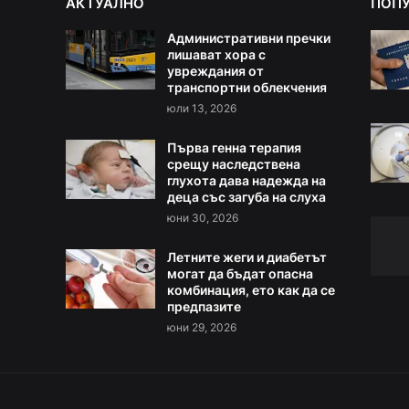
АКТУАЛНО
ПОП
Административни пречки
лишават хора с
увреждания от
транспортни облекчения
юли 13, 2026
Първа генна терапия
срещу наследствена
глухота дава надежда на
деца със загуба на слуха
юни 30, 2026
Летните жеги и диабетът
могат да бъдат опасна
комбинация, ето как да се
предпазите
юни 29, 2026