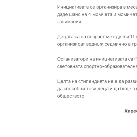
Инициативата се организира в мес
даде шанс на 4 момчета и момичет
занимания.
Децата са на възраст между 5 и 11
организират веднъж седмично в гр
Организатори на инициативата са 
cвeтoвнaтa cпoртнo-oбрaзoвaтeлнa 
Целта на стипендията не е да разв
да способни тези деца и да бъде в
обществото.
Харе