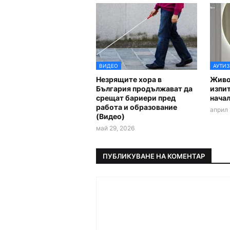
ВИДЕО
АУТИ
Незрящите хора в
Живот
България продължават да
изпит
срещат бариери пред
начал
работа и образование
април 
(Видео)
май 29, 2026
ПУБЛИКУВАНЕ НА КОМЕНТАР