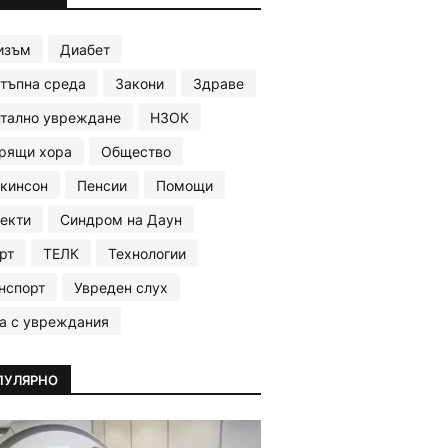
изъм
Диабет
тъпна среда
Закони
Здраве
тално увреждане
НЗОК
рящи хора
Общество
кинсон
Пенсии
Помощи
екти
Синдром на Даун
рт
ТЕЛК
Технологии
нспорт
Увреден слух
а с увреждания
ПУЛЯРНО