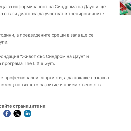
еца за информираност на Синдрома на Даун и ще
а с тази диагноза да участват в тренировъчните
 години, а предвидените срещи в зала ще се
упи.
Фoндaция "Живoт cъc Cиндрoм нa Дaун“ и
прoгрaмa Thе Littlе Gym.
ие професионални спортисти, а да покаже на какво
 помощ на тяхното развитие и приемственост в
сайте страниците ни
: