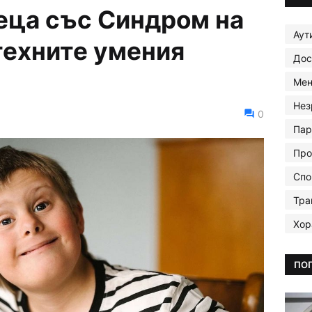
еца със Синдром на
Аут
техните умения
Дос
Мен
Нез
0
Пар
Про
Спо
Тра
Хор
ПО