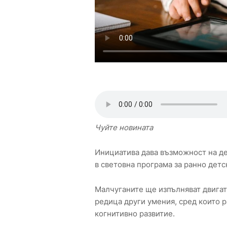
Чуйте новината
Инициатива дава възможност на де
в световна програма за ранно дет
Малчуганите ще изпълняват двигат
редица други умения, сред които р
кoгнитивнo рaзвитиe.