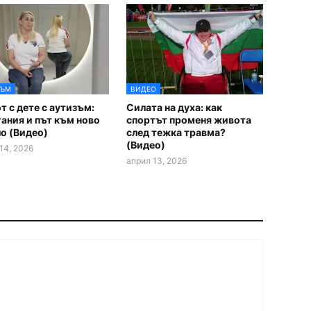
ЗЪМ
ВИДЕО
 с дете с аутизъм:
Силата на духа: как
ания и път към ново
спортът променя живота
о (Видео)
след тежка травма?
(Видео)
14, 2026
април 13, 2026