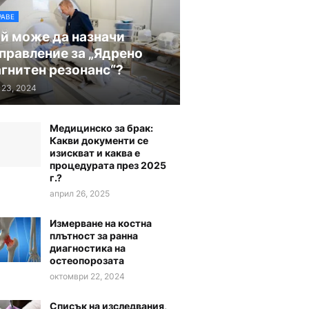
РАВЕ
й може да назначи
правление за „Ядрено
гнитен резонанс“?
 23, 2024
Медицинско за брак:
Какви документи се
изискват и каква е
процедурата през 2025
г.?
април 26, 2025
Измерване на костна
плътност за ранна
диагностика на
остеопорозата
октомври 22, 2024
Списък на изследвания,