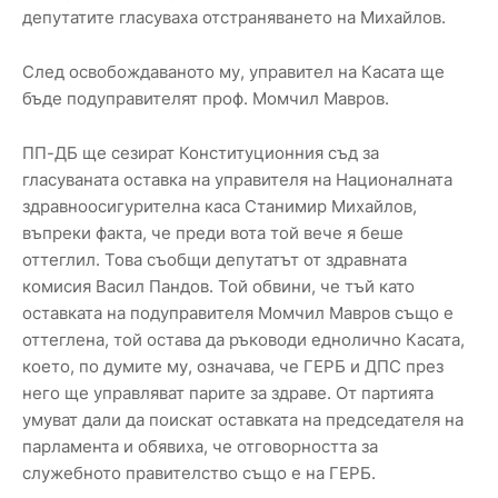
депутатите гласуваха отстраняването на Михайлов.
След освобождаваното му, управител на Касата ще
бъде подуправителят проф. Момчил Мавров.
ПП-ДБ ще сезират Конституционния съд за
гласуваната оставка на управителя на Националната
здравноосигурителна каса Станимир Михайлов,
въпреки факта, че преди вота той вече я беше
оттеглил. Това съобщи депутатът от здравната
комисия Васил Пандов. Той обвини, че тъй като
оставката на подуправителя Момчил Мавров също е
оттеглена, той остава да ръководи еднолично Касата,
което, по думите му, означава, че ГЕРБ и ДПС през
него ще управляват парите за здраве. От партията
умуват дали да поискат оставката на председателя на
парламента и обявиха, че отговорността за
служебното правителство също е на ГЕРБ.