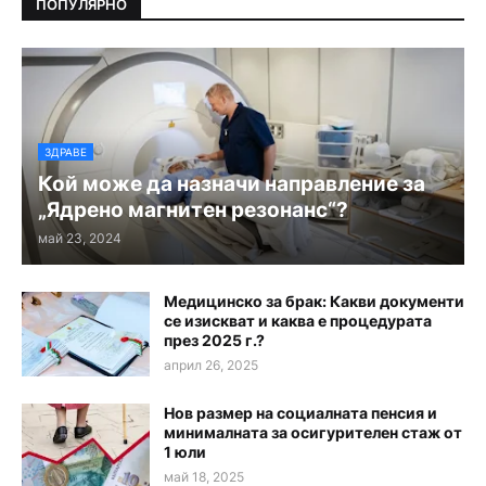
ПОПУЛЯРНО
ЗДРАВЕ
Кой може да назначи направление за
„Ядрено магнитен резонанс“?
май 23, 2024
Медицинско за брак: Какви документи
се изискват и каква е процедурата
през 2025 г.?
април 26, 2025
Нов размер на социалната пенсия и
минималната за осигурителен стаж от
1 юли
май 18, 2025