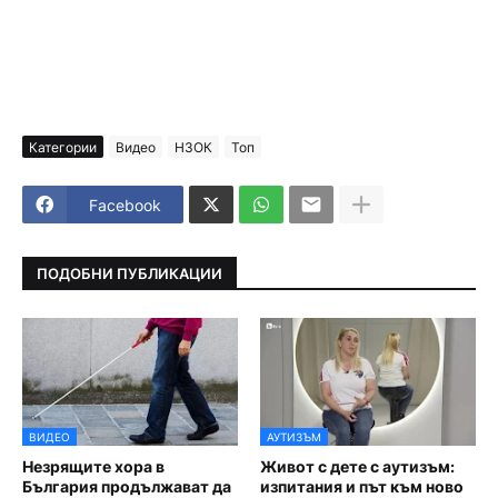
Категории
Видео
НЗОК
Топ
Facebook
ПОДОБНИ ПУБЛИКАЦИИ
ВИДЕО
АУТИЗЪМ
Незрящите хора в
Живот с дете с аутизъм:
България продължават да
изпитания и път към ново