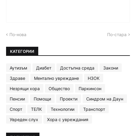
По-нова
По-стара
КАТЕГОРИИ
Аутизъм
Диабет
Достъпна среда
Закони
Здраве
Ментално увреждане
НЗОК
Незрящи хора
Общество
Паркинсон
Пенсии
Помощи
Проекти
Синдром на Даун
Спорт
ТЕЛК
Технологии
Транспорт
Увреден слух
Хора с увреждания