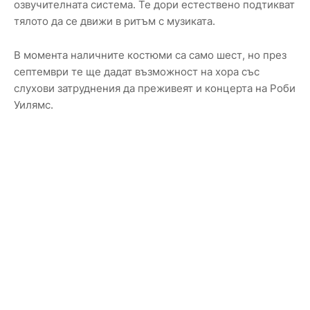
озвучителната система. Те дори естествено подтикват
тялото да се движи в ритъм с музиката.
В момента наличните костюми са само шест, но през
септември те ще дадат възможност на хора със
слухови затруднения да преживеят и концерта на Роби
Уилямс.