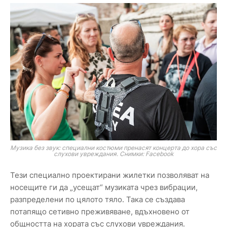
Музика без звук: специални костюми пренасят концерта до хора със
слухови увреждания. Снимки: Facebook
Тези специално проектирани жилетки позволяват на
носещите ги да „усещат“ музиката чрез вибрации,
разпределени по цялото тяло. Така се създава
потапящо сетивно преживяване, вдъхновено от
общността на хората със слухови увреждания.