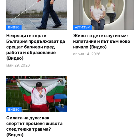
ВИДЕО
АУТИЗЪМ
Незрящите хора в
Живот с дете с аутизъм:
България продължават да
изпитания и път към ново
срещат бариери пред
начало (Видео)
работа и образование
април 14, 2026
(Видео)
май 29, 2026
ВИДЕО
Силата на духа: как
спортът променя живота
след тежка травма?
(Видео)