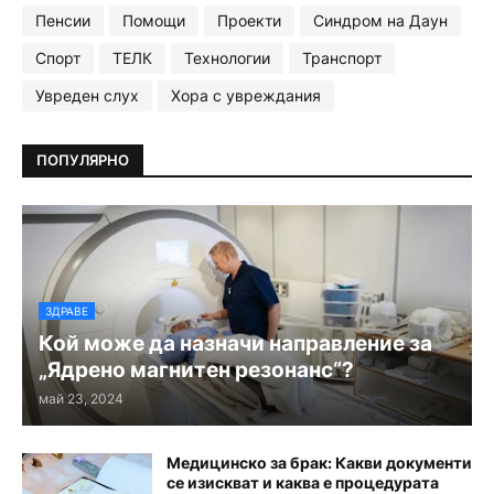
Пенсии
Помощи
Проекти
Синдром на Даун
Спорт
ТЕЛК
Технологии
Транспорт
Увреден слух
Хора с увреждания
ПОПУЛЯРНО
ЗДРАВЕ
Кой може да назначи направление за
„Ядрено магнитен резонанс“?
май 23, 2024
Медицинско за брак: Какви документи
се изискват и каква е процедурата