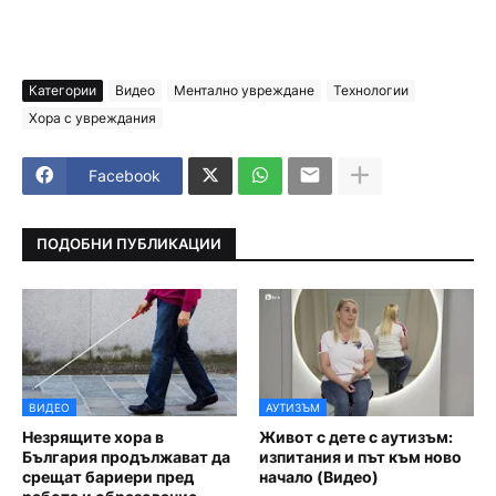
Категории
Видео
Ментално увреждане
Технологии
Хора с увреждания
Facebook
ПОДОБНИ ПУБЛИКАЦИИ
ВИДЕО
АУТИЗЪМ
Незрящите хора в
Живот с дете с аутизъм:
България продължават да
изпитания и път към ново
срещат бариери пред
начало (Видео)