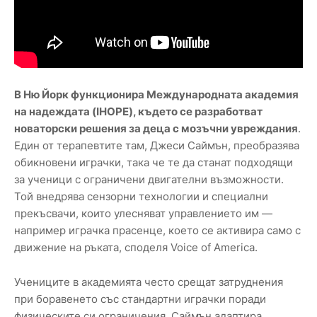
В Ню Йорк функционира Международната академия
на надеждата (IHOPE), където се разработват
новаторски решения за деца с мозъчни увреждания
.
Един от терапевтите там, Джеси Саймън, преобразява
обикновени играчки, така че те да станат подходящи
за ученици с ограничени двигателни възможности.
Той внедрява сензорни технологии и специални
прекъсвачи, които улесняват управлението им —
например играчка прасенце, което се активира само с
движение на ръката, споделя Voice of America.
Учениците в академията често срещат затруднения
при боравенето със стандартни играчки поради
физическите си ограничения. Саймън адаптира