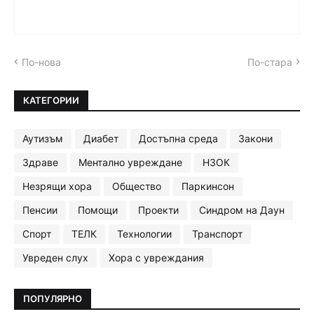
По-нова
По-стара
КАТЕГОРИИ
Аутизъм
Диабет
Достъпна среда
Закони
Здраве
Ментално увреждане
НЗОК
Незрящи хора
Общество
Паркинсон
Пенсии
Помощи
Проекти
Синдром на Даун
Спорт
ТЕЛК
Технологии
Транспорт
Увреден слух
Хора с увреждания
ПОПУЛЯРНО