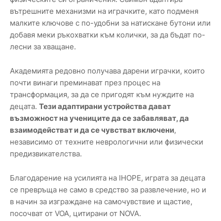
вътрешните механизми на играчките, като подменя
малките ключове с по-удобни за натискане бутони или
добавя меки ръкохватки към колички, за да бъдат по-
лесни за хващане.
Академията редовно получава дарени играчки, които
почти винаги преминават през процес на
трансформация, за да се пригодят към нуждите на
децата.
Тези адаптирани устройства дават
възможност на учениците да се забавляват, да
взаимодействат и да се чувстват включени
,
независимо от техните неврологични или физически
предизвикателства.
Благодарение на усилията на IHOPE, играта за децата
се превръща не само в средство за развлечение, но и
в начин за изграждане на самочувствие и щастие,
посочват от VOA, цитирани от NOVA.