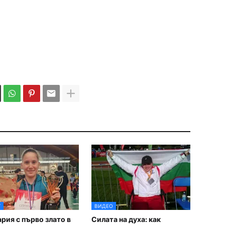
Т
ВИДЕО
рия с първо злато в
Силата на духа: как