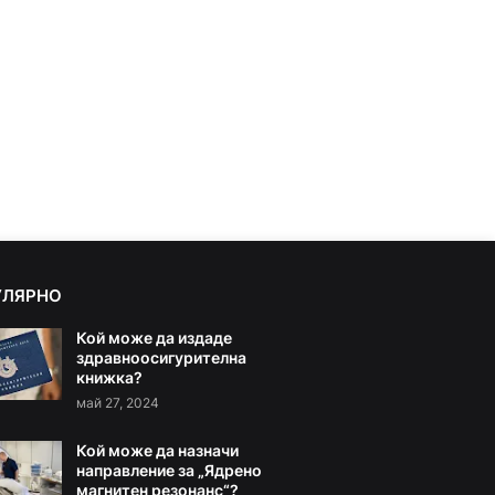
УЛЯРНО
Кой може да издаде
здравноосигурителна
книжка?
май 27, 2024
Кой може да назначи
направление за „Ядрено
магнитен резонанс“?