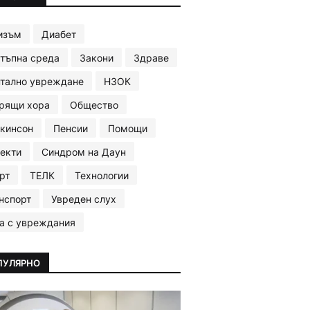
изъм
Диабет
тъпна среда
Закони
Здраве
тално увреждане
НЗОК
рящи хора
Общество
кинсон
Пенсии
Помощи
екти
Синдром на Даун
рт
ТЕЛК
Технологии
нспорт
Увреден слух
а с увреждания
ПУЛЯРНО