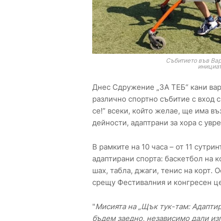
Събитието във Вар
инициат
Днес Сдружение „ЗА ТЕБ“ кани варн
различно спортно събитие с вход 
се!” всеки, който желае, ще има в
дейности, адаптрани за хора с увр
В рамките на 10 часа – от 11 сутри
адаптирани спорта: баскетбол на к
шах, табла, джаги, тенис на корт.
срещу Фестивалния и конгресен ц
"
Мисията на „Щък тук-там: Адаптира
бъдем заедно, независимо дали из