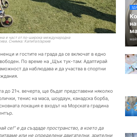
ЗД
Ко
на
ма
на е част от по-широка международна
май
ива. Снимка: Капитал/архив
енци и гостите на града да се включат в едно
свободен. По време на „Щък тук-там: Адаптирай
ъзможност да наблюдава и да участва в спортни
еждания.
нта до 21ч. вечерта, ще бъдат представени няколко
олички, тенис на маса, шоудаун, канадска борба,
 Основната локация е входът на Морската градина
ентър.
й се!” е да създаде пространство, в което да
питваме или не определени двигателни, зрителни