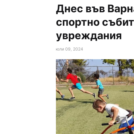
Днес във Варн
спортно събит
увреждания
юли 09, 2024