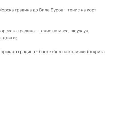
, Морска градина до Вила Буров - тенис на корт
Морската градина - тенис на маса, шоудаун,
, джаги;
Морската градина - баскетбол на колички (открита