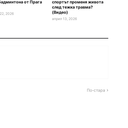
бадминтона от Прага
спортът променя живота
след тежка травма?
(Видео)
22, 2026
април 13, 2026
По-стара