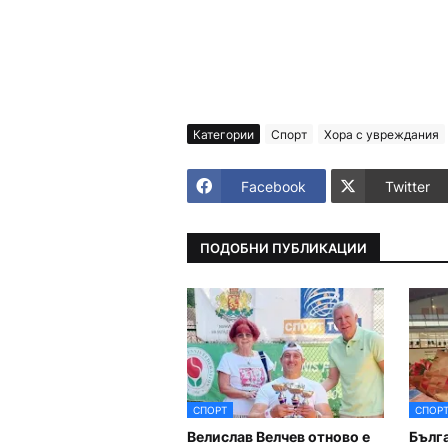
Категории
Спорт
Хора с увреждания
Facebook
Twitter
ПОДОБНИ ПУБЛИКАЦИИ
СПОРТ
СПОР
Велислав Велчев отново е
Бълга