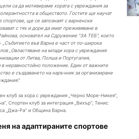
цели са да мотивираме хората с увреждания за
толерантността в обществото. Гостите ще научат
е спортове, ще се запознаят с варненски
овават с тях и дори да имат преживяване в
Райнова, основател на Сдружение "ЗА ТЕБ", което
- „Събитието във Варна е част от по-широка
лов „Овластяване на млади хора с увреждания
анизации от Литва, Полша и Португалия,
 в неравностойно положение. Eдин от важните
ство е създаването на наръчник за организиране
реждания
."
н клуб за хора с увреждания „Черно Море-Никея“,
а“, Спортен клуб за интеграция „Вихър“, Тенис
аса „Джа-Ра“ и Община Варна.
еня на адаптираните спортове