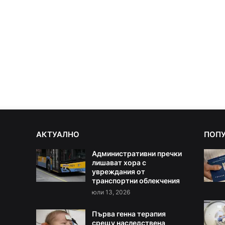
АКТУАЛНО
ПОП
Административни пречки
лишават хора с
увреждания от
транспортни облекчения
юли 13, 2026
Първа генна терапия
срещу наследствена