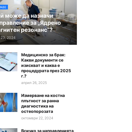
РАВЕ
й може да назначи
правление за „Ядрено
гнитен резонанс“?
 23, 2024
Медицинско за брак:
Какви документи се
изискват и каква е
процедурата през 2025
г.?
април 26, 2025
Измерване на костна
плътност за ранна
диагностика на
остеопорозата
октомври 22, 2024
Всичко за направленията,