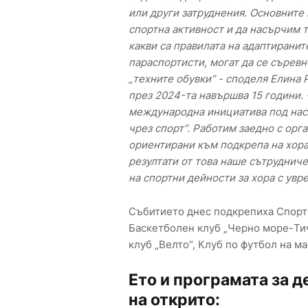
или други затруднения. Основните 
спортна активност и да насърчим 
какви са правилата на адаптиранит
параспортисти, могат да се съревн
„техните обувки“ - споделя Елина 
през 2024-та навършва 15 години. 
международна инициатива под нас
чрез спорт“. Работим заедно с орг
ориентирани към подкрепа на хора
резултати от това наше сътрудниче
на спортни дейности за хора с ув
Събитието днес подкрепиха Спорте
Баскетболен клуб „Черно море-Тич
клуб „Велто“, Клуб по футбол на м
Ето и програмата за д
на открито: