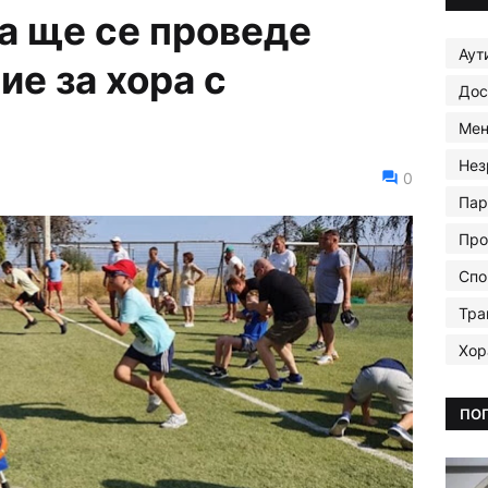
а ще се проведе
Аут
ие за хора с
Дос
Мен
Нез
0
Пар
Про
Спо
Тра
Хор
ПО