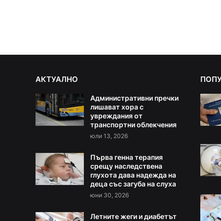
АКТУАЛНО
ПОП
Административни пречки
лишават хора с
увреждания от
транспортни облекчения
юли 13, 2026
Първа генна терапия
срещу наследствена
глухота дава надежда на
деца със загуба на слуха
юни 30, 2026
Летните жеги и диабетът