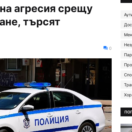
 на агресия срещу
Аут
ане, търсят
Дос
Мен
Нез
0
Пар
Про
Спо
Тра
Хор
ПО