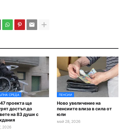
ЪПНА СРЕДА
ПЕНСИИ
47 проекта ще
Ново увеличение на
урят достъп до
пенсиите влиза в сила от
ете на 83 души с
юли
ждания
май 28, 2026
, 2026