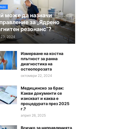
РАВЕ
й може да назначи
правление за „Ядрено
гнитен резонанс“?
 23, 2024
Измерване на костна
плътност за ранна
диагностика на
остеопорозата
октомври 22, 2024
Медицинско за брак:
Какви документи се
изискват и каква е
процедурата през 2025
г.?
април 26, 2025
Всичко за направленията,