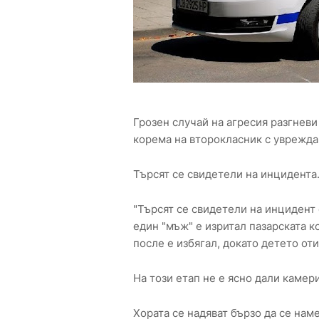
Грозен случай на агресия разгневи
корема на второкласник с увреждан
Търсят се свидетели на инцидента
"Търсят се свидетели на инцидент 
един "мъж" е изритал пазарската к
после е избягал, докато детето оти
На този етап не е ясно дали камери
Хората се надяват бързо да се нам