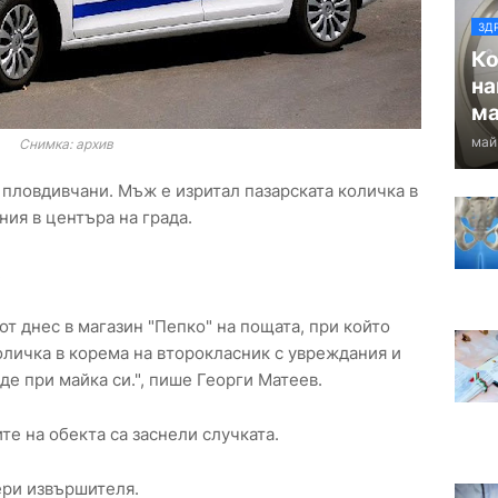
ЗД
Ко
на
ма
май
Снимка: архив
 пловдивчани. Мъж е изритал пазарската количка в
ия в центъра на града.
.
от днес в магазин "Пепко" на пощата, при който
оличка в корема на второкласник с увреждания и
де при майка си.", пише Георги Матеев.
те на обекта са заснели случката.
ери извършителя.