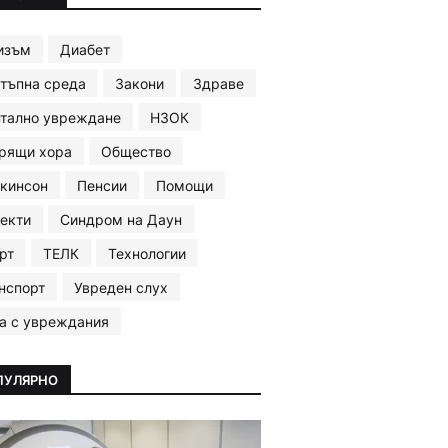
изъм
Диабет
тъпна среда
Закони
Здраве
тално увреждане
НЗОК
рящи хора
Общество
кинсон
Пенсии
Помощи
екти
Синдром на Даун
рт
ТЕЛК
Технологии
нспорт
Увреден слух
а с увреждания
ПУЛЯРНО