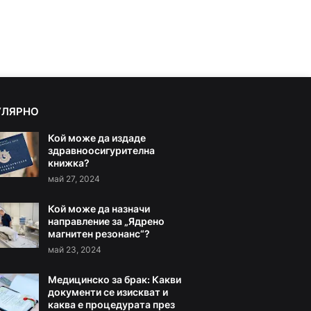
УЛЯРНО
Кой може да издаде
здравноосигурителна
книжка?
май 27, 2024
Кой може да назначи
направление за „Ядрено
магнитен резонанс“?
май 23, 2024
Медицинско за брак: Какви
документи се изискват и
каква е процедурата през