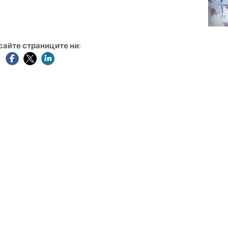
сайте страниците ни
: