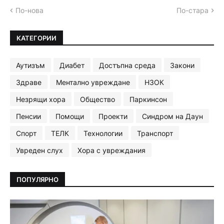
По-нова
По-стара
КАТЕГОРИИ
Аутизъм
Диабет
Достъпна среда
Закони
Здраве
Ментално увреждане
НЗОК
Незрящи хора
Общество
Паркинсон
Пенсии
Помощи
Проекти
Синдром на Даун
Спорт
ТЕЛК
Технологии
Транспорт
Увреден слух
Хора с увреждания
ПОПУЛЯРНО