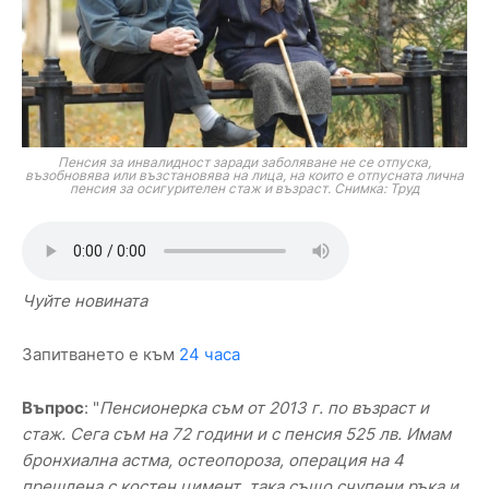
Пенсия за инвалидност заради заболяване не се отпуска,
възобновява или възстановява на лица, на които е отпусната лична
пенсия за осигурителен стаж и възраст. Снимка: Труд
Чуйте новината
Запитването е към
24 часа
Въпрос
: "
Пенсионерка съм от 2013 г. по възраст и
стаж. Сега съм на 72 години и с пенсия 525 лв. Имам
бронхиална астма, остеопороза, операция на 4
прешлена с костен цимент, така също счупени ръка и