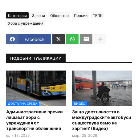
Категории
Закони
Общество
Пенсии
ТЕЛК
Хора с увреждания
Facebook
ПОДОБНИ ПУБЛИКАЦИИ
ДОСТЪПНА СРЕДА
ВИДЕО
Административни пречки
Защо достъпността в
лишават хора с
междуградските автобуси
увреждания от
съществува само на
транспортни облекчения
хартия? (Видео)
юли 13, 2026
март 28, 2026