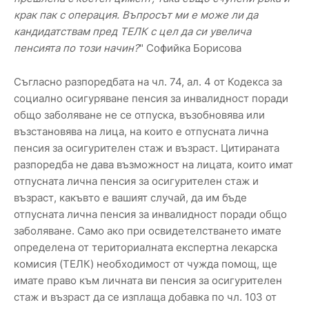
крак пак с операция. Въпросът ми е може ли да
кандидатствам пред ТЕЛК с цел да си увелича
пенсията по този начин?
" Софийка Борисова
Съгласно разпоредбата на чл. 74, ал. 4 от Кодекса за
социално осигуряване пенсия за инвалидност поради
общо заболяване не се отпуска, възобновява или
възстановява на лица, на които е отпусната лична
пенсия за осигурителен стаж и възраст. Цитираната
разпоредба не дава възможност на лицата, които имат
отпусната лична пенсия за осигурителен стаж и
възраст, какъвто е вашият случай, да им бъде
отпусната лична пенсия за инвалидност поради общо
заболяване. Само ако при освидетелстването имате
определена от териториалната експертна лекарска
комисия (ТЕЛК) необходимост от чужда помощ, ще
имате право към личната ви пенсия за осигурителен
стаж и възраст да се изплаща добавка по чл. 103 от